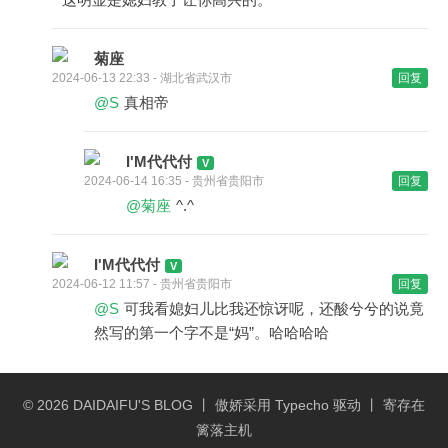
菊座
2024-06-13 22:33 - 湖北省武汉市
回复
@S
真相帝
I'M代代付
2024-06-14 16:35 - 贵州省贵阳市
回复
@菊座
^.^
I'M代代付
2024-06-12 11:57 - 贵州省贵阳市
回复
@S
可我看媳妇儿比我还惊讶呢，还酸兮兮的说竟
然写的第一个字不是“妈”。哈哈哈哈
© 2026
DAIDAIFU'S BLOG
丨 傲娇采用
Typecho
驱动 丨 寄存在
篱落主机