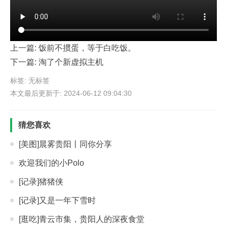
上一篇:
饭前不掼蛋，等于白吃饭。
下一篇:
淘了个新虚拟主机
标签: 无标签
本文最后更新于: 2024-06-12 09:04:30
猜您喜欢
[美图]晨雾贵阳丨同你分享
欢迎我们的小Polo
[记录]猪猪侠
[记录]又是一年下雪时
[逛吃]青云市集，贵阳人的深夜食堂