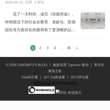
2026-05-11
记录
2 评论
的时候，第一反应是不想去。真是应了那
句话，“去时不习惯，走时舍不得”。经过七
花了一天时间，读完《坐困穷途》。
十天的封闭学习，已于2026/5/25正式返
对韩国当下的社会在教育、老龄化、阶级
岗，活儿多得忙起来脚不沾地。正式回归
固化等方面存在的困局有了更清晰的认
正常工作和生活节奏，...
识。对比我们自己当前的社会，虽然没有
达到韩国这么离谱，但很多方面，实际已
1
2
3
4
...
36
»
经有了类似的雏形。如果不加以解决，未
来的隐患和风险，只能说非常巨大... ...:sle
© 2026
DAIDAIFU'S BLOG
丨 傲娇采用
Typecho
驱动 丨 寄存在
eping:韩国受限于国土狭小、本土内需市
篱落主机
场先天有限，在建国之初就确立出口导向
15w码字量 丨 167.2w阅读量 丨 2072评论量
存活1621天19小时35分46秒
的发展路径。依...