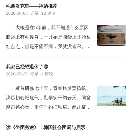
逝，感觉碌碌无为。我的感觉也差不多，
毛囊炎克星——神药推荐
2026-06-08
记录
12 评论
回看这半年时间，感觉每天都过得很充
实，很忙碌。但是回过头看，好像什么收
大概是在5年前，我不知道什么原因，
获都没有。心里感觉空落落的... ...儿子这
脑袋上有毛囊炎，一开始是脑袋上开始长
周期末考试，周六开始，就是暑假期间
红点点，但是不痛不痒，我就没管它。后
了。基本上又面...
来逐步发展到开始鼓包，化脓包，并且有
逐步严重的趋势。为了化解它，我从21年
我都已经想退休了😄
2026-05-29
记录
4 评论
开始，想了很多的办法。最开始的时候，
听从朋友推荐的土医生偏方，把头发剃
聚首研修七十天，青春逐梦竞扬帆。
光，用激光把毛囊里面的洗菌杀死。坚持
淬炼初心增底气，勤学实干阔云天。同窗
了大概有大半年时间，发现并没有什么
厚谊铭心骨，重任千钧扛铁肩。此赴征途
用，还是没有办法根治。后来，头发一...
再披甲，笃行奋勇更争先。——写在学习
结束之际。之前听说要去封闭学习2个多月
读《坐困穷途》：韩国社会困局与启示