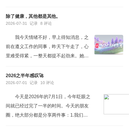
前些年QQ还能用来工作，这些年，已经完
全被微信取代，QQ里面荒草丛生。曾经自
除了健康，其他都是其他。
2026-07-31
记录
8 评论
己的微信还属于自留地，但随着工作阅历
和经验积累，人脉越来越广，圈子也越来
我今天情绪不好，早上得知消息，之
越复杂，微信逐渐就变了味。首次接触在
前在遵义工作的同事，昨天下午走了，心
思南上高一的时候，上计算机课，别的男
里难受得紧，一整天都提不起劲来。她是
同学都冲着抢占机...
之前我的财务部部长，比我年长四五岁，
专业能力很强，为人也很和善，和同事之
2026之半年感叹🚀
2026-07-01
记录
10 评论
间的相处也很好。21年，我到贵阳工作
后，她还和我保持有联系。不过就在21年
今天是2026年的7月1日，今年眨眼之
22年左右，她体检查出有急性白血病，后
间就已经过完了一半的时间。今天的朋友
面就长期请假到处治疗，后来还是离职
圈，绝大部分都是分享两件事：1.我们党
了，全力治疗。有段时间做微商卖洗...
成立105周年；2.全年已过半，感叹时光易