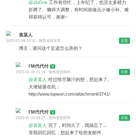
@JiuGoe
工作有些忙，上年纪了，也没太多精力
折腾了。懒得大调整，有时间就做点小修小补。难
得获得认可，谢谢~
袁某人
2025-01-09 16:31 - 陕西省西安市
回复
博主，请问这个足迹怎么弄的？
I'M代代付
2025-01-16 11:19 - 贵州省贵阳市
回复
@袁某人
经过绞尽脑汁的想，想起来了。
大佬链接在此：
http://www.lopwon.com/attachment/3741/
I'M代代付
2025-01-10 09:27 - 贵州省贵阳市
回复
@袁某人
完了，时间久了，我搞忘了...
等我回忆回忆，想起来了给您发邮件。