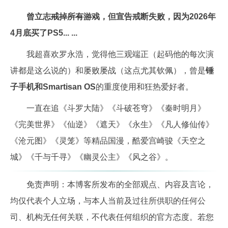
曾立志
戒掉所有游戏
，但宣告戒断失败，因为2026年
4月底买了PS5... ...
我超喜欢罗永浩，觉得他三观端正（起码他的每次演
讲都是这么说的）和屡败屡战（这点尤其钦佩），曾是
锤
子手机和Smartisan OS
的重度使用和狂热爱好者。
一直在追《斗罗大陆》《斗破苍穹》《秦时明月》
《完美世界》《仙逆》《遮天》《永生》《凡人修仙传》
《沧元图》《灵笼》等精品国漫，酷爱宫崎骏《天空之
城》《千与千寻》《幽灵公主》《风之谷》。
免责声明：本博客所发布的全部观点、内容及言论，
均仅代表个人立场，与本人当前及过往所供职的任何公
司、机构无任何关联，不代表任何组织的官方态度。若您