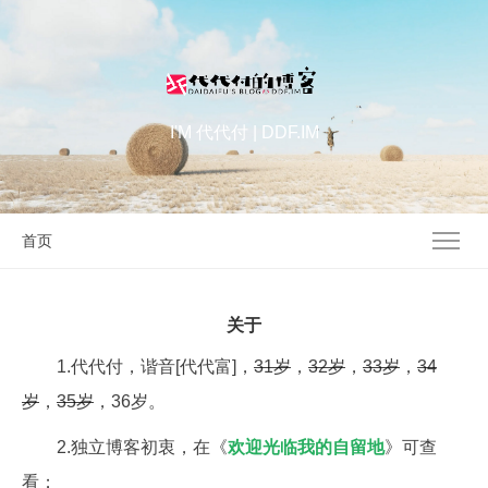
I'M 代代付 | DDF.IM
首页
关于
1.代代付，谐音[代代富]，
31岁
，
32岁
，
33岁
，
34
岁
，
35岁
，36岁。
2.独立博客初衷，在《
欢迎光临我的自留地
》可查
看；