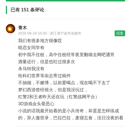
已有 151 条评论
青木
2026-06-24 10:30 - 浙江省宁波市余姚市
回复
我们有很多地方很像哎
暗恋女同学有
初中我不住校，高中住校经常夜里翻墙去网吧通宵
酒量还行，但是也吐过很多次
杀马特我没有
给科幻世界等杂志寄过稿件
不抽烟，不赌博，以前爱喝点，现在喝不下去了
梦幻西游曾经很火，但是我没玩过，
红警2和王者昨天还在玩（红警战网平台）
3D游戏会头晕恶心
小说的话我最开始看的是小兵传奇，坏蛋是怎样练成
的，异人傲世录，巴拉巴拉，废寝忘食，没日没夜的看