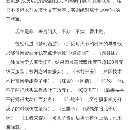
爱家族”成员后经幡然醒悟又掉转枪口加入“反非联盟”。读
书不多但以前爱装伪文艺青年，实则绝对属于“屌丝”中的
王牌军。
现在是非土著贵阳人，不赌、不烟、爱小酌。
曾经玩过《梦幻西游》（后因每天节约出来的早餐钱
只够付网费而无钱充点卡导致“中道崩阻”）、《劲舞团》
（纯属为学人家“泡妞”，结果因最高驾驭速度不超100且无
钱买服装，被网恋对象嫌弃）、《冰封王座》（后因技术
不行被同学嫌弃多年）、《红警》（同前）、《CS》（玩
不了两把就头晕得想吐而放弃）、《QQ飞车》（后
因技术
不行
觉得太幼稚而弃游）、《斗地主》（至今掼蛋积分打
没了的时候仍在坚持）、《三国杀》（现偶尔陪儿子玩
玩）、《王者荣耀》（被儿子看到后担心模仿上瘾，已果
断卸载）。