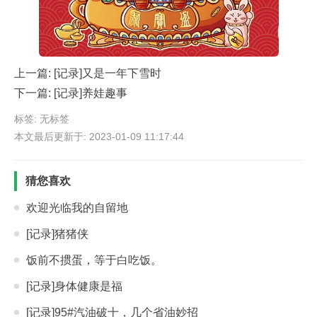
上一篇:
[记录]又是一年下雪时
下一篇:
[记录]养娃趣事
标签: 无标签
本文最后更新于: 2023-01-09 11:17:44
猜您喜欢
欢迎光临我的自留地
[记录]猪猪侠
饭前不掼蛋，等于白吃饭。
[记录]身体健康是福
[记录]95#汽油破十，几个省油妙招