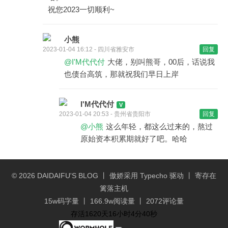
祝您2023一切顺利~
小熊
2023-01-04 16:12 - 四川省雅安市
回复
@I'M代代付
大佬，别叫熊哥，00后，话说我
也债台高筑，那就祝我们早日上岸
I'M代代付
2023-01-04 20:53 - 贵州省贵阳市
回复
@小熊
这么年轻，都这么过来的，熬过
原始资本积累期就好了吧。哈哈
© 2026
DAIDAIFU'S BLOG
丨 傲娇采用
Typecho
驱动 丨 寄存在
篱落主机
15w码字量 丨 166.9w阅读量 丨 2072评论量
存活1620天16小时4分41秒