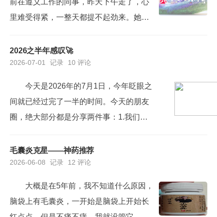
前在遵义工作的同事，昨天下午走了，心
里难受得紧，一整天都提不起劲来。她是
之前我的财务部部长，比我年长四五岁，
专业能力很强，为人也很和善，和同事之
2026之半年感叹🚀
2026-07-01
记录
10 评论
间的相处也很好。21年，我到贵阳工作
后，她还和我保持有联系。不过就在21年
今天是2026年的7月1日，今年眨眼之
22年左右，她体检查出有急性白血病，后
间就已经过完了一半的时间。今天的朋友
面就长期请假到处治疗，后来还是离职
圈，绝大部分都是分享两件事：1.我们党
了，全力治疗。有段时间做微商卖洗...
成立105周年；2.全年已过半，感叹时光易
逝，感觉碌碌无为。我的感觉也差不多，
毛囊炎克星——神药推荐
2026-06-08
记录
12 评论
回看这半年时间，感觉每天都过得很充
实，很忙碌。但是回过头看，好像什么收
大概是在5年前，我不知道什么原因，
获都没有。心里感觉空落落的... ...儿子这
脑袋上有毛囊炎，一开始是脑袋上开始长
周期末考试，周六开始，就是暑假期间
红点点，但是不痛不痒，我就没管它。后