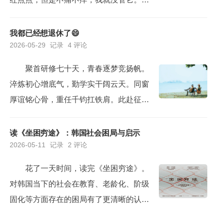
了。基本上又面...
来逐步发展到开始鼓包，化脓包，并且有
逐步严重的趋势。为了化解它，我从21年
我都已经想退休了😄
2026-05-29
记录
4 评论
开始，想了很多的办法。最开始的时候，
听从朋友推荐的土医生偏方，把头发剃
聚首研修七十天，青春逐梦竞扬帆。
光，用激光把毛囊里面的洗菌杀死。坚持
淬炼初心增底气，勤学实干阔云天。同窗
了大概有大半年时间，发现并没有什么
厚谊铭心骨，重任千钧扛铁肩。此赴征途
用，还是没有办法根治。后来，头发一...
再披甲，笃行奋勇更争先。——写在学习
结束之际。之前听说要去封闭学习2个多月
读《坐困穷途》：韩国社会困局与启示
2026-05-11
记录
2 评论
的时候，第一反应是不想去。真是应了那
句话，“去时不习惯，走时舍不得”。经过七
花了一天时间，读完《坐困穷途》。
十天的封闭学习，已于2026/5/25正式返
对韩国当下的社会在教育、老龄化、阶级
岗，活儿多得忙起来脚不沾地。正式回归
固化等方面存在的困局有了更清晰的认
正常工作和生活节奏，...
识。对比我们自己当前的社会，虽然没有