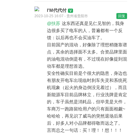
I'M代代付
2023-10-25 16:07 - 贵州省贵阳市
回复
@扶苏
这东西还真是见仁见智的，我身
边很多买了电车的人，普遍都有一个反
馈：以后再也不会买油车了。
目前国产的混动，好像除了理想稍微靠谱
点，其余的选择面不太多。合资品牌里面
的油电混动倒是有，不过现在好像提到混
动车都是理想首选。
安全性确实目前是个很大的隐患，身边也
有朋友开电车出现临时刹车失灵和系统死
机现象（起火的身边倒没见着过），而且
新能源车目前品牌林立，行业洗牌是肯定
的，车子虽然是消耗品，但毕竟是大件，
车商万一跑路留给用户的只有面面相觑~
哈哈哈，再见识了威马的突然退场后果
后，好多人对小品牌都得敬而远之了。
言而总之一句话：买！理！！想！！！