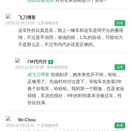
@西瓜撞地球
对男生来说稍显小了丢丢~
飞刀博客
2023-10-30 13:55 - 江苏省南京市
回复
这车性价比真是高，我上一辆车和这车是同平台的桑塔
纳，不过是手动挡，省油的很，1.5L的自动，可能动力
不是那么足，不过市内代步还是足够的。
I'M代代付
2023-11-02 10:38 - 贵州省贵阳市
回复
@飞刀博客
给媳妇开，她本来也开不快，哈哈，
足够用了。先临时对付过渡下，等电车在发展2年
换个好电车，哈哈哈。我的第一个朗逸，也是省油
得很，车况也很好，4年的时间基本没修过车，性
价比拉满。
Mr.Chou
2023-10-28 21:31 - 广东省惠州市
回复