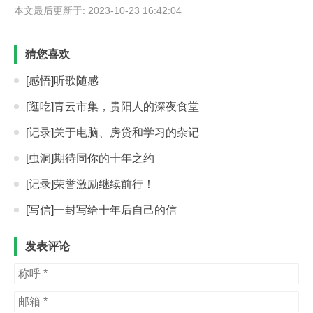
本文最后更新于: 2023-10-23 16:42:04
猜您喜欢
[感悟]听歌随感
[逛吃]青云市集，贵阳人的深夜食堂
[记录]关于电脑、房贷和学习的杂记
[虫洞]期待同你的十年之约
[记录]荣誉激励继续前行！
[写信]一封写给十年后自己的信
发表评论