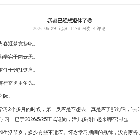
我都已经想退休了😄
2026-05-29
记录
1198
阅读
4 评论
青春逐梦竞扬帆。
勤学实干阔云天。
重任千钧扛铁肩。
笃行奋勇更争先。
之际。
学习2个多月的时候，第一反应是不想去。真是应了那句话，“去
学习，已于2026/5/25正式返岗，活儿多得忙起来脚不沾地。
和生活节奏，多少有些不适应。怀念学习期间的规律，没有家务