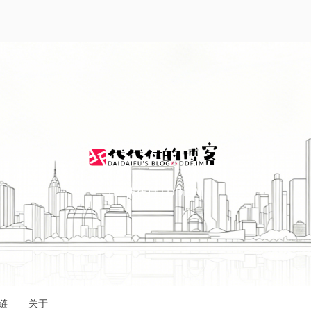
I'M 代代付 | DDF.IM
链
关于