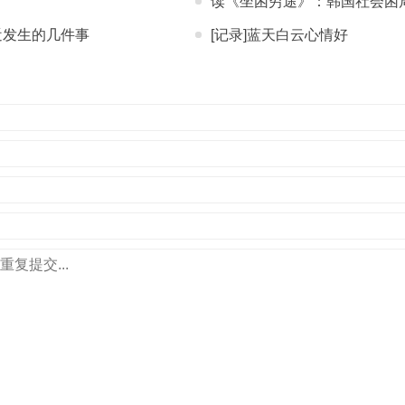
读《坐困穷途》：韩国社会困
近发生的几件事
[记录]蓝天白云心情好