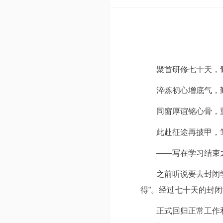
聚首研修七十天，
淬炼初心增底气，
同窗厚谊铭心骨，
此赴征途再披甲，
——写在学习结束
之前听说要去封闭
得”。经过七十天的封闭
正式回归正常工作