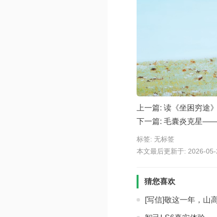
上一篇:
读《坐困穷途
下一篇:
毛囊炎克星—
标签: 无标签
本文最后更新于: 2026-05-29
猜您喜欢
[写信]敬这一年，山高