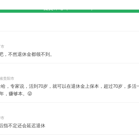
提交评论（Ctrl+Enter）
河市
吧，不然退休金都领不到。
 贵州省贵阳市
哈哈，专家说，活到70岁，就可以在退休金上保本，超过70岁，多活
年，赚够本。😜
华市
后指不定还会延迟退休