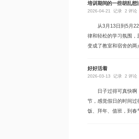
的苗头。最明显的，就是
培训期间的一些胡乱想
2026-04-21
记录
2 评论
从3月13日到5
律和轻松的学习氛围，
变成了教室和宿舍的两
应，脑袋停不下来，到
的时光。时间多了，听了
好好活着
2026-03-13
记录
2 评论
日子过得可真快啊
节，感觉假日的时间过
饭、拜年、值班，到春
时候，并没有感觉到有
事，才会偶尔回过头来，