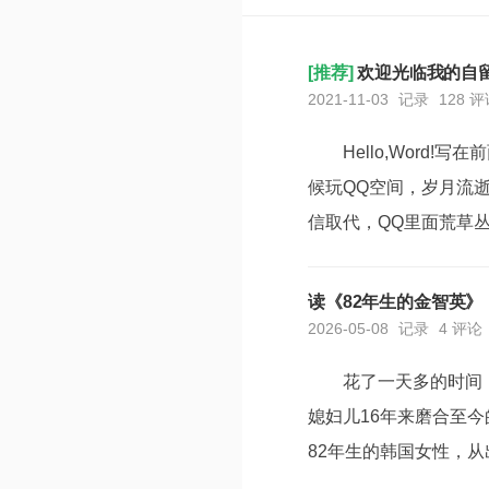
[推荐]
欢迎光临我的自
2021-11-03
记录
128 
Hello,Wor
候玩QQ空间，岁月流
信取代，QQ里面荒草
累，人脉越来越广，圈
时候，上计算机课，别的
读《82年生的金智英
2026-05-08
记录
4 评论
花了一天多的时间
媳妇儿16年来磨合至
82年生的韩国女性，
太的成长和心路历程。