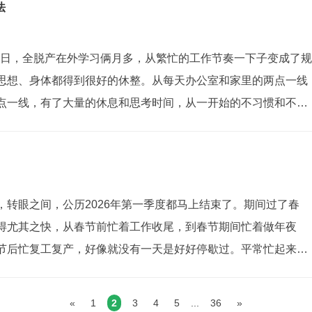
盲目自大的迷之自信，...
法
月22日，全脱产在外学习俩月多，从繁忙的工作节奏一下子变成了规
思想、身体都得到很好的休整。从每天办公室和家里的两点一线
点一线，有了大量的休息和思考时间，从一开始的不习惯和不适
现在时间过半的得心应手，心态和身体都已经完全适应这种规律
不同的老师讲了不同的内容，...
，转眼之间，公历2026年第一季度都马上结束了。期间过了春
得尤其之快，从春节前忙着工作收尾，到春节期间忙着做年夜
节后忙复工复产，好像就没有一天是好好停歇过。平常忙起来的
什么不妥，好像大家的日子都是这样在过。直到身边出了一些
回顾下过往，想想自己的付出与收获。...
«
1
2
3
4
5
...
36
»