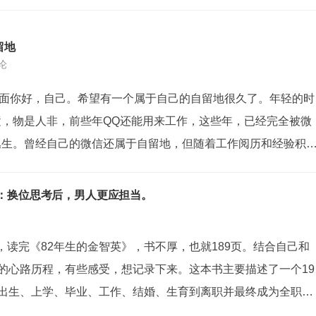
留地
评论
d!写在前面你好，自己。希望有一个属于自己的自留地很久了。年轻的时
逝，物是人非，前些年QQ还能用来工作，这些年，已经完全被微
丛生。曾经自己的微信还属于自留地，但随着工作阅历和经验积
子也越来越复杂，微信逐渐就变了味。首次接触在思南上高一的
男同学都冲着抢占机...
》：换位思考后，男人更应担当。
，读完《82年生的金智英》，书不厚，也就189页。结合自己和
今的心路历程，有些感受，想记录下来。这本书主要描述了一个19
从出生、上学、毕业、工作、结婚、生育到离职并最终成为全职太
书里重点从女性视角描述了韩国“男尊女卑”的社会共识，以及由