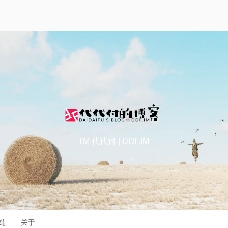
I'M 代代付 | DDF.IM
链
关于