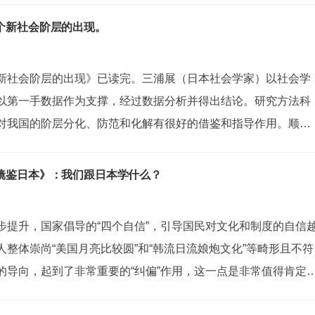
庭和职业发展等方面...
个新社会阶层的出现。
新社会阶层的出现》已读完。三浦展（日本社会学家）以社会学
以第一手数据作为支撑，经过数据分析并得出结论。研究方法科
对我国的阶层分化、防范和化解有很好的借鉴和指导作用。顺带
的人，当年对社会学的社会调查方法完全是不懂的，包括在写毕
半解，导致在毕业答辩时，评审老师...
镜鉴日本》：我们跟日本学什么？
步提升，国家倡导的“四个自信”，引导国民对文化和制度的自信
整体崇尚“美国月亮比较圆”和“韩流日流娘炮文化”等畸形且不符
的导向，起到了非常重要的“纠偏”作用，这一点是非常值得肯定
，随着互联网时代的兴起，一些民粹主义和极端思想，也有冒头