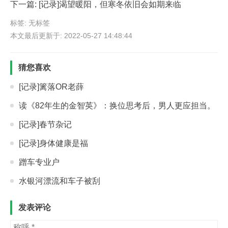
下一篇:
[记录]渴望暖阳，但寒冬依旧会如期来临
标签: 无标签
本文最后更新于: 2022-05-27 14:48:44
猜您喜欢
[记录]篱落OR老薛
读《82年生的金智英》：换位思考后，男人更应担当。
[记录]春节杂记
[记录]身体健康是福
蹭车专业户
水银河漂流和车子被刮
发表评论