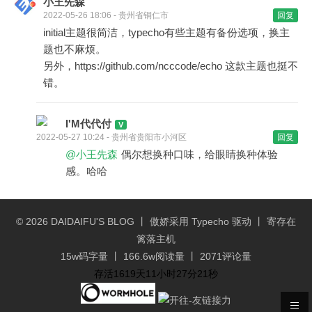
小王先森
2022-05-26 18:06 - 贵州省铜仁市
回复
initial主题很简洁，typecho有些主题有备份选项，换主
题也不麻烦。
另外，https://github.com/ncccode/echo 这款主题也挺不
错。
I'M代代付
2022-05-27 10:24 - 贵州省贵阳市小河区
回复
@小王先森
偶尔想换种口味，给眼睛换种体验
感。哈哈
© 2026
DAIDAIFU'S BLOG
丨 傲娇采用
Typecho
驱动 丨 寄存在
篱落主机
15w码字量 丨 166.6w阅读量 丨 2071评论量
存活1619天11小时27分21秒