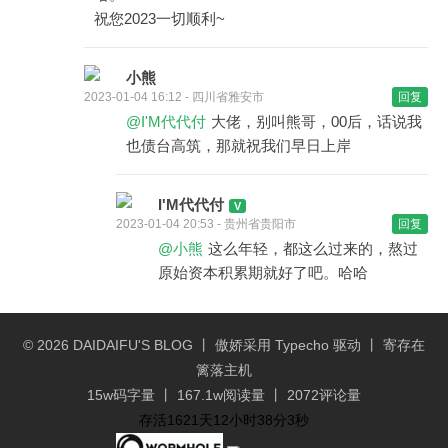
祝您2023一切顺利~
小熊
2023-01-04 16:12 - 四川省雅安市
回复
@I'M代代付
大佬，别叫熊哥，00后，话说我
也债台高筑，那就祝我们早日上岸
I'M代代付
2023-01-04 20:53 - 贵州省贵阳市
回复
@小熊
这么年轻，都这么过来的，熬过
原始资本积累期就好了吧。哈哈
© 2026
DAIDAIFU'S BLOG
丨 傲娇采用
Typecho
驱动 丨 寄存在
篱落主机
15w码字量 丨 167.1w阅读量 丨 2072评论量
存活1621天12小时38分4秒