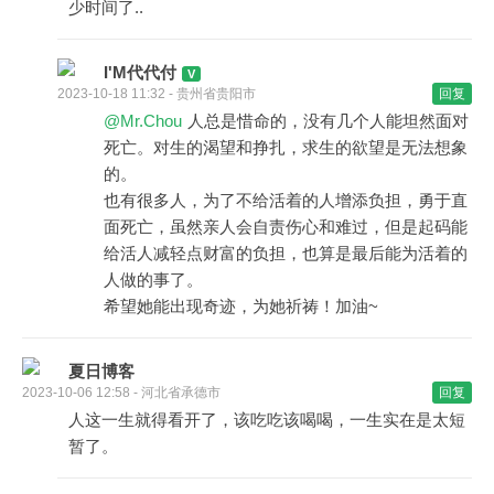
少时间了..
I'M代代付
2023-10-18 11:32 - 贵州省贵阳市
回复
@Mr.Chou
人总是惜命的，没有几个人能坦然面对
死亡。对生的渴望和挣扎，求生的欲望是无法想象
的。
也有很多人，为了不给活着的人增添负担，勇于直
面死亡，虽然亲人会自责伤心和难过，但是起码能
给活人减轻点财富的负担，也算是最后能为活着的
人做的事了。
希望她能出现奇迹，为她祈祷！加油~
夏日博客
2023-10-06 12:58 - 河北省承德市
回复
人这一生就得看开了，该吃吃该喝喝，一生实在是太短
暂了。