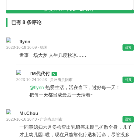
提交评论（Ctrl+Enter）
已有 8 条评论
flynn
2023-10-19 10:09 - 德国
回复
世事一场大梦 人生几度秋凉……
I'M代代付
2023-10-24 10:53 - 贵州省贵阳市
回复
@flynn
热爱生活，活在当下，过好每一天！
把每一天都当成最后一天活着~
Mr.Chou
2023-10-16 20:40 - 广东省惠州市
回复
一同事媳妇六月份检查出乳腺癌末期已扩散全身，儿子
才上幼儿园..哎，现在只能靠化疗透析活命，尽管没多