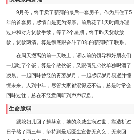
9月份，终于卖了新蒲的最后一套房子。作为居住了5
年的首套房，感情自是更为深厚。前后花了1天时间办理
过户和对方贷款手续，等了2个星期，终于昨天贷款放
款，货款两清。算是彻底跟奋斗了8年的新蒲断了联系。
在周天搬离的前一天晚上，请以前的领导和好朋友们
一起吃了个饭，算是个散伙饭，又跟俩兄弟伙单独喝酒了
凌晨。一起回味曾经的青葱岁月，一起感叹岁月易逝并憧
憬未来。人到中年，尽管大家都混得还不错，总是时常会
回味过往，总在不经意间听到声声叹息。
生命脆弱
跟媳妇儿回了趟赫章，她的亲戚生病过世，靠透析过
日子熬了两三年，坚持到最后医生宣告无意义，无奈回