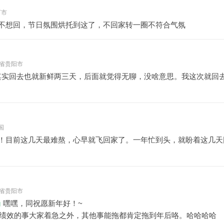
河市
不想回，节日氛围烘托到这了，不回家转一圈不符合气氛
 贵州省贵阳市
其实回去也就新鲜两三天，后面就觉得无聊，没啥意思。我这次就回去
美国
！目前这几天最难熬，心早就飞回家了。一年忙到头，就盼着这几天
 贵州省贵阳市
g
嘿嘿，同祝愿新年好！~
绩效的事大家着急之外，其他事能拖都肯定拖到年后咯。哈哈哈哈