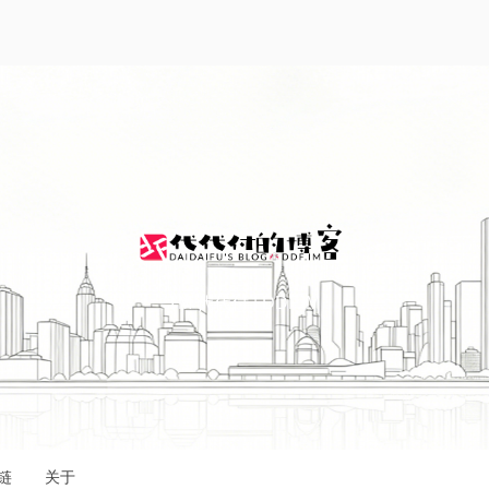
I'M 代代付 | DDF.IM
链
关于