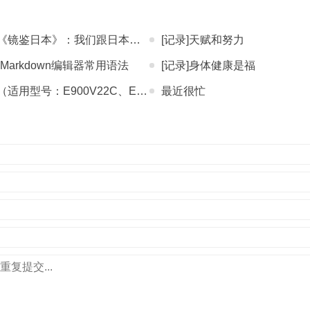
鉴日本》：我们跟日本学什么？
[记录]天赋和努力
章中Markdown编辑器常用语法
[记录]身体健康是福
：E900V22C、E900V22D）
最近很忙