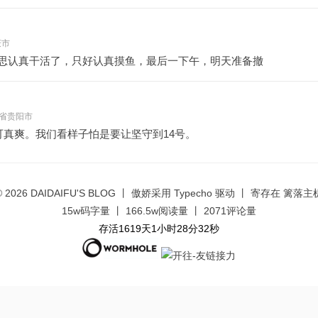
庆市
思认真干活了，只好认真摸鱼，最后一下午，明天准备撤
 贵州省贵阳市
可真爽。我们看样子怕是要让坚守到14号。
© 2026
DAIDAIFU'S BLOG
丨 傲娇采用
Typecho
驱动 丨 寄存在
篱落主
15w码字量 丨 166.5w阅读量 丨 2071评论量
存活1619天1小时28分33秒