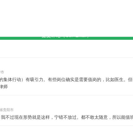
提交评论（Ctrl+Enter）
华市
的集体行动）有吸引力。有些岗位确实是需要值岗的，比如医生。但
律师
 贵州省贵阳市
，我不过现在形势就是这样，宁错不放过。都不敢太随意，所以能值