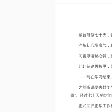
聚首研修七十天，
淬炼初心增底气，
同窗厚谊铭心骨，
此赴征途再披甲，
——写在学习结束
之前听说要去封闭
得”。经过七十天的封闭
正式回归正常工作