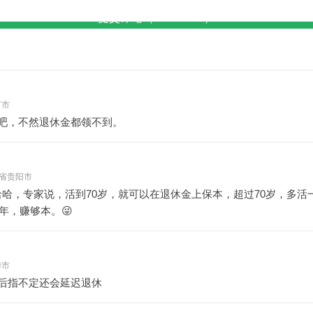
提交评论（Ctrl+Enter）
河市
吧，不然退休金都领不到。
 贵州省贵阳市
哈哈，专家说，活到70岁，就可以在退休金上保本，超过70岁，多活
年，赚够本。😜
华市
后指不定还会延迟退休