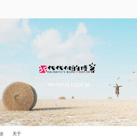
I'M 代代付 | DDF.IM
链
关于