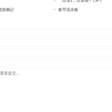
「出境1」出发啦~（5P）
自驾游侧记
春节流水账