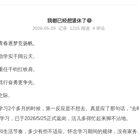
我都已经想退休了😄
2026-05-29
记录
1215
阅读
4 评论
青春逐梦竞扬帆。
勤学实干阔云天。
重任千钧扛铁肩。
笃行奋勇更争先。
之际。
学习2个多月的时候，第一反应是不想去。真是应了那句话，“去
学习，已于2026/5/25正式返岗，活儿多得忙起来脚不沾地。
和生活节奏，多少有些不适应。怀念学习期间的规律，没有家务