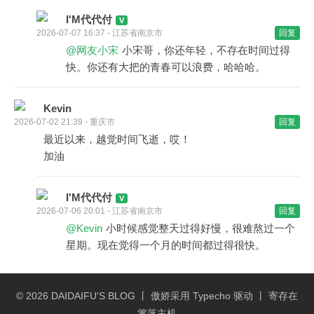
I'M代代付
2026-07-07 16:37 - 江苏省南京市
回复
@网友小宋
小宋哥，你还年轻，不存在时间过得
快。你还有大把的青春可以浪费，哈哈哈。
Kevin
2026-07-02 21:39 - 重庆市
回复
最近以来，越觉时间飞逝，哎！
加油
I'M代代付
2026-07-06 20:01 - 江苏省南京市
回复
@Kevin
小时候感觉整天过得好慢，很难熬过一个
星期。现在觉得一个月的时间都过得很快。
© 2026
DAIDAIFU'S BLOG
丨 傲娇采用
Typecho
驱动 丨 寄存在
篱落主机